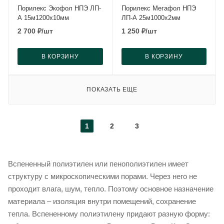
Порилекс Экофол НПЭ ЛП-
Порилекс Мегафол НПЭ
А 15м1200x10мм
ЛП-А 25м1000x2мм
2 700
₽
/шт
1 250
₽
/шт
В КОРЗИНУ
В КОРЗИНУ
ПОКАЗАТЬ ЕЩЕ
1
2
3
Вспененный полиэтилен или пенополиэтилен имеет
структуру с микроскопическими порами. Через него не
проходит влага, шум, тепло. Поэтому основное назначение
материала – изоляция внутри помещений, сохранение
тепла. Вспененному полиэтилену придают разную форму: