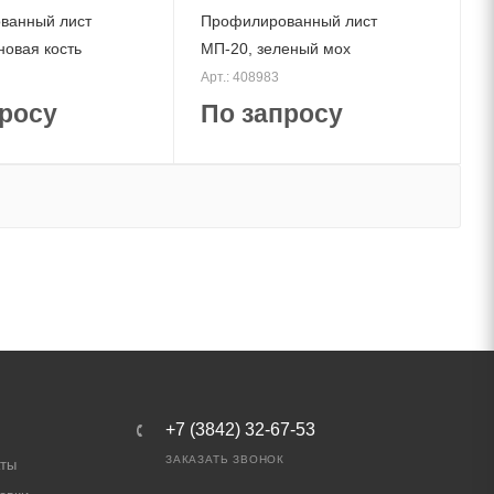
ванный лист
Профилированный лист
новая кость
МП-20, зеленый мох
Арт.: 408983
росу
По запросу
+7 (3842) 32-67-53
ЗАКАЗАТЬ ЗВОНОК
аты