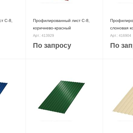
т С-8,
Профилированный лист С-8,
Профилиров
коричнево-красный
слоновая к
Арт.: 413929
Арт.: 416904
По запросу
По зап