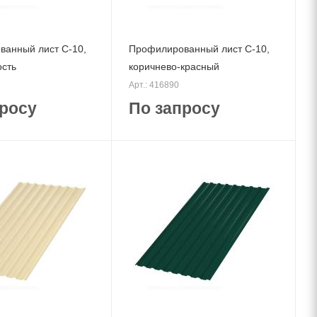
анный лист С-10,
Профилированный лист С-10,
ость
коричнево-красный
Арт.: 416890
росу
По запросу