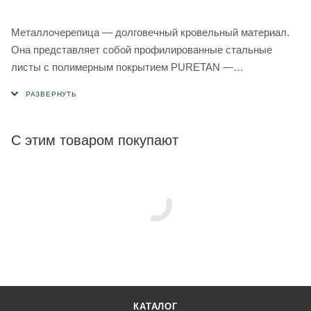
Металлочерепица — долговечный кровельный материал.
Она представляет собой профилированные стальные
листы c полимерным покрытием PURETAN —
противостоит коррозии и неблагоприятным воздействиям
внешней среды. Используется при строительстве
различных объектов — как частных, так и
административных.
С этим товаром покупают
КАТАЛОГ